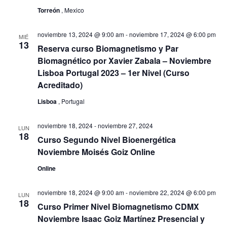
n
Torreón
, Mexico
t
noviembre 13, 2024 @ 9:00 am
-
noviembre 17, 2024 @ 6:00 pm
MIÉ
13
Reserva curso Biomagnetismo y Par
o
Biomagnético por Xavier Zabala – Noviembre
Lisboa Portugal 2023 – 1er Nivel (Curso
s
Acreditado)
Lisboa
, Portugal
noviembre 18, 2024
-
noviembre 27, 2024
LUN
18
Curso Segundo Nivel Bioenergética
Noviembre Moisés Goiz Online
Online
noviembre 18, 2024 @ 9:00 am
-
noviembre 22, 2024 @ 6:00 pm
LUN
18
Curso Primer Nivel Biomagnetismo CDMX
Noviembre Isaac Goiz Martínez Presencial y