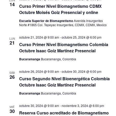
e
c
n
q
14
Curso Primer Nivel Biomagnetismo CDMX
c
g
Octubre Moisés Goiz Presencial y online
t
u
i
Escuela Superior de Biomagnetismo
Avenida Insurgentes
a
o
Norte #1865 Col. Tepeyac Insurgentes, CDMX, CDMX, Mexico
o
e
n
c
a
octubre 21, 2024 @ 9:00 am
-
octubre 25, 2024 @ 6:00 pm
LUN
s
d
21
i
Curso Primer Nivel Biomagnetismo Colombia
r
Octubre Isaac Goiz Martínez Presencial
f
a
ó
e
Bucaramanga
Bucaramanga, Colombia
y
c
n
octubre 26, 2024 @ 9:00 am
-
octubre 30, 2024 @ 6:00 pm
h
SÁB
26
d
n
Curso Segundo Nivel Bioenergética Colombia
a
Octubre Isaac Goiz Martínez Presencial
.
e
a
Bucaramanga
Bucaramanga, Colombia
v
v
octubre 30, 2024 @ 9:00 am
-
noviembre 3, 2024 @ 6:00 pm
MIÉ
30
i
Reserva Curso acreditado de Biomagnetismo