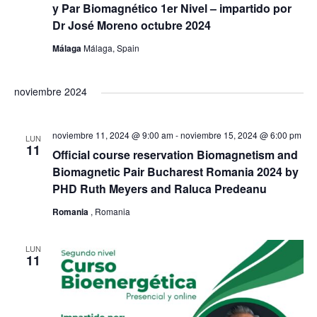
e
y Par Biomagnético 1er Nivel – impartido por
s
Dr José Moreno octubre 2024
g
t
Málaga
Málaga, Spain
a
a
noviembre 2024
c
s
i
noviembre 11, 2024 @ 9:00 am
-
noviembre 15, 2024 @ 6:00 pm
d
LUN
11
Official course reservation Biomagnetism and
ó
e
Biomagnetic Pair Bucharest Romania 2024 by
PHD Ruth Meyers and Raluca Predeanu
E
d
Romania
, Romania
v
e
LUN
11
e
v
n
i