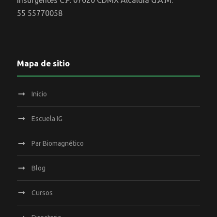
Insurgentes C.P. 07020 CDMX Alcaldía G.A.M.
55 55770058
Mapa de sitio
Inicio
Escuela IG
Par Biomagnético
Blog
Cursos