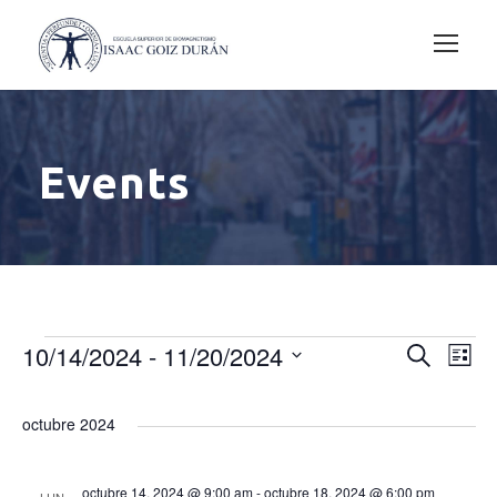
Events
E
10/14/2024
 - 
11/20/2024
B
N
B
L
u
i
S
s
a
v
ú
s
c
e
octubre 2024
t
a
a
v
l
r
e
s
e
octubre 14, 2024 @ 9:00 am
-
octubre 18, 2024 @ 6:00 pm
LUN