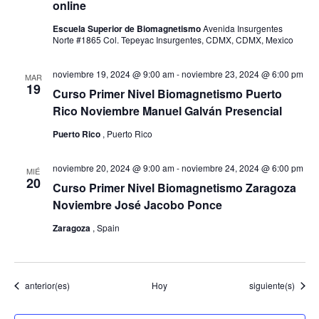
online
Escuela Superior de Biomagnetismo
Avenida Insurgentes
Norte #1865 Col. Tepeyac Insurgentes, CDMX, CDMX, Mexico
noviembre 19, 2024 @ 9:00 am
-
noviembre 23, 2024 @ 6:00 pm
MAR
19
Curso Primer Nivel Biomagnetismo Puerto
Rico Noviembre Manuel Galván Presencial
Puerto Rico
, Puerto Rico
noviembre 20, 2024 @ 9:00 am
-
noviembre 24, 2024 @ 6:00 pm
MIÉ
20
Curso Primer Nivel Biomagnetismo Zaragoza
Noviembre José Jacobo Ponce
Zaragoza
, Spain
Eventos
Eventos
anterior(es)
Hoy
siguiente(s)