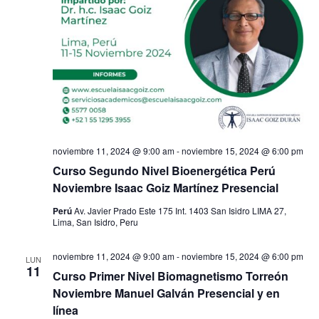
t
s
o
t
a
s
noviembre 11, 2024 @ 9:00 am
-
noviembre 15, 2024 @ 6:00 pm
d
Curso Segundo Nivel Bioenergética Perú
Noviembre Isaac Goiz Martínez Presencial
e
Perú
Av. Javier Prado Este 175 Int. 1403 San Isidro LIMA 27,
Lima, San Isidro, Peru
E
noviembre 11, 2024 @ 9:00 am
-
noviembre 15, 2024 @ 6:00 pm
v
LUN
11
Curso Primer Nivel Biomagnetismo Torreón
Noviembre Manuel Galván Presencial y en
e
línea