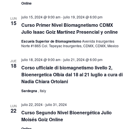
e
Online
s
g
julio 15, 2024 @ 9:00 am
-
julio 19, 2024 @ 6:00 pm
LUN
t
15
Curso Primer Nivel Biomagnetismo CDMX
a
a
Julio Isaac Goiz Martínez Presencial y online
c
Escuela Superior de Biomagnetismo
Avenida Insurgentes
s
Norte #1865 Col. Tepeyac Insurgentes, CDMX, CDMX, Mexico
i
d
julio 18, 2024 @ 9:00 am
-
julio 21, 2024 @ 6:00 pm
JUE
18
Corso ufficiale di biomagnetismo livello 2,
ó
e
Bioenergetica Olbia dal 18 al 21 luglio a cura di
E
Nadia Chiara Ortolani
d
Sardegna
, Italy
v
e
julio 22, 2024
-
julio 31, 2024
e
LUN
v
22
Curso Segundo Nivel Bioenergética Julio
n
Moisés Goiz Online
i
Online