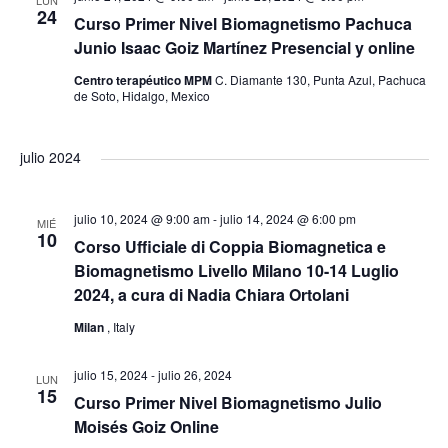
e
c
n
q
24
Curso Primer Nivel Biomagnetismo Pachuca
c
g
Junio Isaac Goiz Martínez Presencial y online
t
u
i
Centro terapéutico MPM
C. Diamante 130, Punta Azul, Pachuca
a
o
de Soto, Hidalgo, Mexico
o
e
n
c
a
s
d
julio 2024
i
r
f
a
ó
julio 10, 2024 @ 9:00 am
-
julio 14, 2024 @ 6:00 pm
MIÉ
e
10
Corso Ufficiale di Coppia Biomagnetica e
y
c
n
Biomagnetismo Livello Milano 10-14 Luglio
h
2024, a cura di Nadia Chiara Ortolani
d
n
a
Milan
, Italy
.
e
a
julio 15, 2024
-
julio 26, 2024
LUN
v
15
v
Curso Primer Nivel Biomagnetismo Julio
Moisés Goiz Online
i