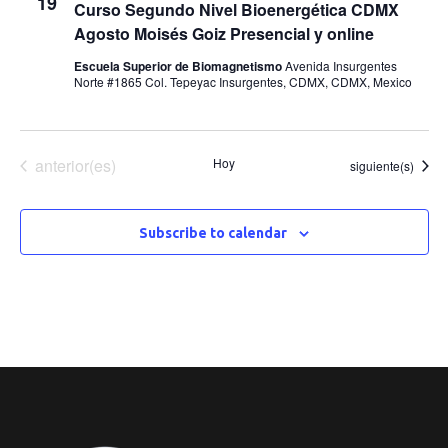
19
Curso Segundo Nivel Bioenergética CDMX
Agosto Moisés Goiz Presencial y online
Escuela Superior de Biomagnetismo
Avenida Insurgentes
Norte #1865 Col. Tepeyac Insurgentes, CDMX, CDMX, Mexico
Eventos
anterior(es)
Hoy
Eventos
siguiente(s)
Subscribe to calendar