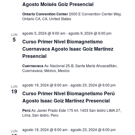
Agosto Moisés Goiz Presencial
n
Ontario Convention Center
2000 E Convention Center Way,
t
Ontario CA, CA, United States
o
agosto 5, 2024 @ 9:00 am
-
agosto 9, 2024 @ 6:00 pm
LUN
5
Curso Primer Nivel Biomagnetismo
s
Cuernavaca Agosto Isaac Goiz Martínez
Presencial
Cuernavaca
Av. Nacional 25-B, Santa María Ahuacatitlán,
Cuernavaca, México, Mexico
agosto 19, 2024 @ 9:00 am
-
agosto 23, 2024 @ 6:00 pm
LUN
19
Curso Primer Nivel Biomagnetismo Perú
Agosto Isaac Goiz Martínez Presencial
Perú
Av. Javier Prado Este 175 Int. 1403 San Isidro LIMA 27,
Lima, San Isidro, Peru
agosto 19, 2024 @ 9:00 am
-
agosto 23, 2024 @ 6:00 pm
LUN