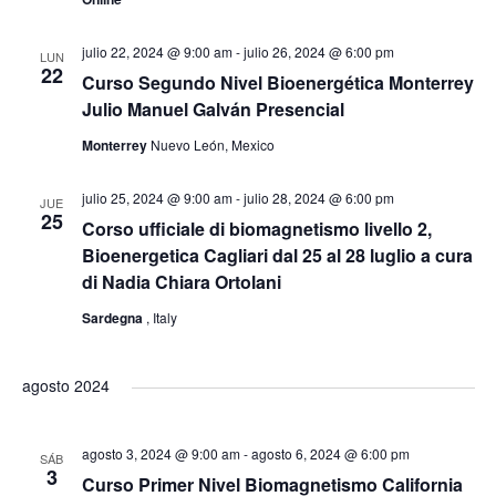
t
s
o
julio 22, 2024 @ 9:00 am
-
julio 26, 2024 @ 6:00 pm
LUN
22
Curso Segundo Nivel Bioenergética Monterrey
t
Julio Manuel Galván Presencial
a
Monterrey
Nuevo León, Mexico
s
julio 25, 2024 @ 9:00 am
-
julio 28, 2024 @ 6:00 pm
JUE
25
Corso ufficiale di biomagnetismo livello 2,
d
Bioenergetica Cagliari dal 25 al 28 luglio a cura
di Nadia Chiara Ortolani
e
Sardegna
, Italy
E
agosto 2024
v
agosto 3, 2024 @ 9:00 am
-
agosto 6, 2024 @ 6:00 pm
e
SÁB
3
Curso Primer Nivel Biomagnetismo California