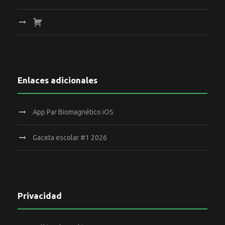
n
t
o
s
Enlaces adicionales
App Par Biomagnético iOS
Gaceta escolar #1 2026
Privacidad