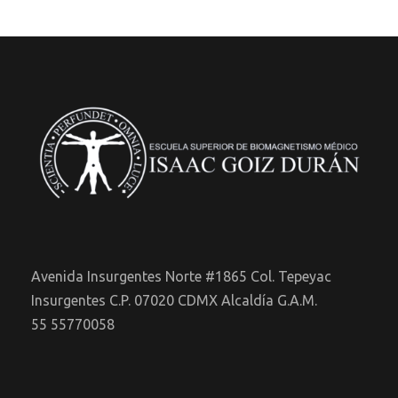
o
e
s
s
g
t
t
a
a
o
c
s
8
i
d
,
ó
e
E
2
d
Avenida Insurgentes Norte #1865 Col. Tepeyac
v
0
e
Insurgentes C.P. 07020 CDMX Alcaldía G.A.M.
55 55770058
e
2
v
n
6
i