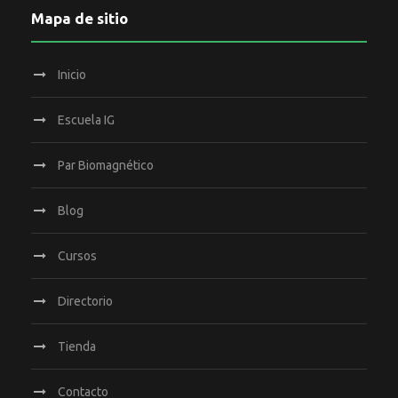
t
Mapa de sitio
s
o
t
Inicio
a
Escuela IG
s
Par Biomagnético
d
Blog
e
Cursos
E
Directorio
v
Tienda
e
Contacto