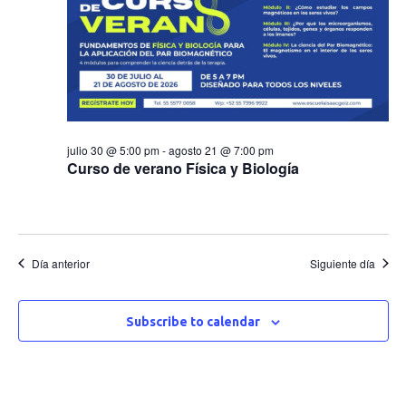
e
c
n
q
c
g
t
u
i
a
o
o
e
n
c
a
s
d
julio 30 @ 5:00 pm
-
agosto 21 @ 7:00 pm
i
r
Curso de verano Física y Biología
f
f
a
ó
e
o
y
c
n
h
Día anterior
Siguiente día
r
d
n
a
.
e
a
a
Subscribe to calendar
v
g
v
i