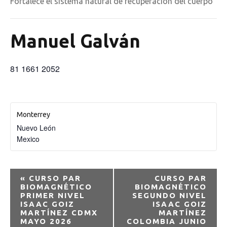
Fortalece el sistema natural de recuperación del cuerpo
Manuel Galván
81 1661 2052
Monterrey
Nuevo León
Mexico
E
«
CURSO PAR
CURSO PAR
BIOMAGNÉTICO
BIOMAGNÉTICO
v
PRIMER NIVEL
SEGUNDO NIVEL
ISAAC GOIZ
ISAAC GOIZ
MARTÍNEZ CDMX
MARTÍNEZ
e
MAYO 2026
COLOMBIA JUNIO