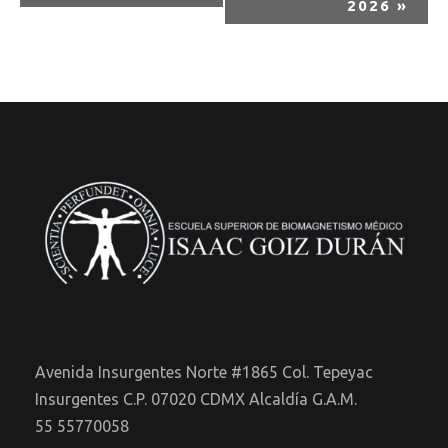
2026
»
n
t
o
N
a
v
e
g
a
Avenida Insurgentes Norte #1865 Col. Tepeyac
Insurgentes C.P. 07020 CDMX Alcaldía G.A.M.
c
55 55770058