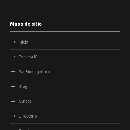
i
ó
Mapa de sitio
n
Inicio
Escuela IG
Par Biomagnético
Blog
Cursos
Directorio